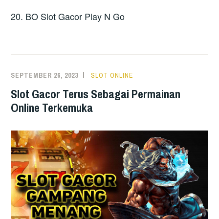
20. BO Slot Gacor Play N Go
SEPTEMBER 26, 2023
SLOT ONLINE
Slot Gacor Terus Sebagai Permainan
Online Terkemuka