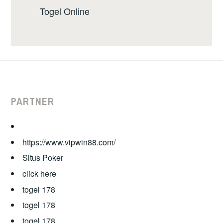
Togel Online
PARTNER
https://www.vipwin88.com/
Situs Poker
click here
togel 178
togel 178
togel 178