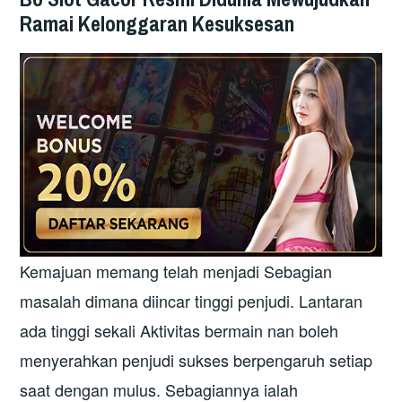
Ramai Kelonggaran Kesuksesan
Kemajuan memang telah menjadi Sebagian
masalah dimana diincar tinggi penjudi. Lantaran
ada tinggi sekali Aktivitas bermain nan boleh
menyerahkan penjudi sukses berpengaruh setiap
saat dengan mulus. Sebagiannya ialah