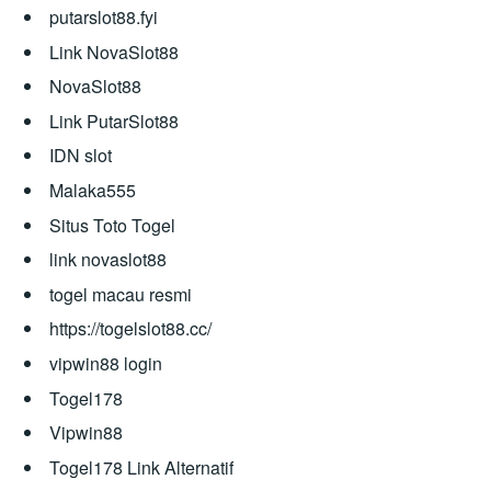
putarslot88.fyi
Link NovaSlot88
NovaSlot88
Link PutarSlot88
IDN slot
Malaka555
Situs Toto Togel
link novaslot88
togel macau resmi
https://togelslot88.cc/
vipwin88 login
Togel178
Vipwin88
Togel178 Link Alternatif