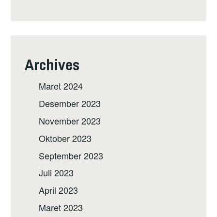
Archives
Maret 2024
Desember 2023
November 2023
Oktober 2023
September 2023
Juli 2023
April 2023
Maret 2023