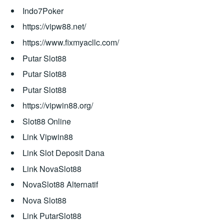
Indo7Poker
https://vipw88.net/
https://www.fixmyacllc.com/
Putar Slot88
Putar Slot88
Putar Slot88
https://vipwin88.org/
Slot88 Online
Link Vipwin88
Link Slot Deposit Dana
Link NovaSlot88
NovaSlot88 Alternatif
Nova Slot88
Link PutarSlot88