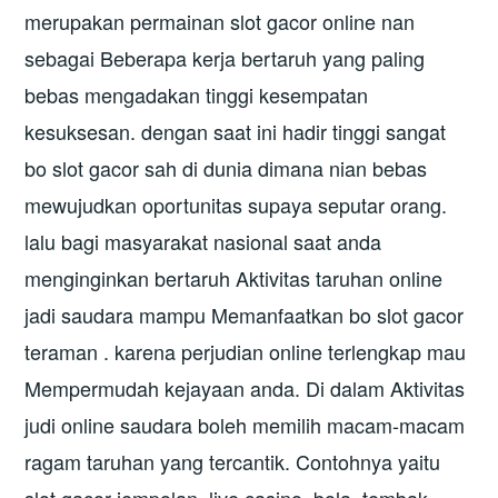
merupakan permainan slot gacor online nan
sebagai Beberapa kerja bertaruh yang paling
bebas mengadakan tinggi kesempatan
kesuksesan. dengan saat ini hadir tinggi sangat
bo slot gacor sah di dunia dimana nian bebas
mewujudkan oportunitas supaya seputar orang.
lalu bagi masyarakat nasional saat anda
menginginkan bertaruh Aktivitas taruhan online
jadi saudara mampu Memanfaatkan bo slot gacor
teraman . karena perjudian online terlengkap mau
Mempermudah kejayaan anda. Di dalam Aktivitas
judi online saudara boleh memilih macam-macam
ragam taruhan yang tercantik. Contohnya yaitu