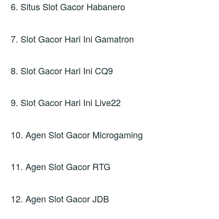
6. Situs Slot Gacor Habanero
7. Slot Gacor Hari Ini Gamatron
8. Slot Gacor Hari Ini CQ9
9. Slot Gacor Hari Ini Live22
10. Agen Slot Gacor Microgaming
11. Agen Slot Gacor RTG
12. Agen Slot Gacor JDB