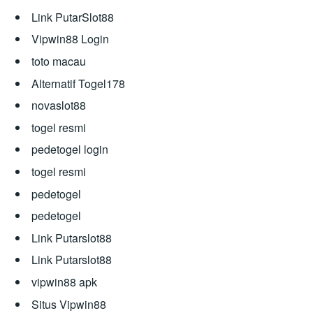
Link PutarSlot88
Vipwin88 Login
toto macau
Alternatif Togel178
novaslot88
togel resmi
pedetogel login
togel resmi
pedetogel
pedetogel
Link Putarslot88
Link Putarslot88
vipwin88 apk
Situs Vipwin88