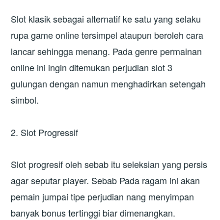
Slot klasik sebagai alternatif ke satu yang selaku
rupa game online tersimpel ataupun beroleh cara
lancar sehingga menang. Pada genre permainan
online ini ingin ditemukan perjudian slot 3
gulungan dengan namun menghadirkan setengah
simbol.
2. Slot Progressif
Slot progresif oleh sebab itu seleksian yang persis
agar seputar player. Sebab Pada ragam ini akan
pemain jumpai tipe perjudian nang menyimpan
banyak bonus tertinggi biar dimenangkan.