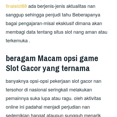
finalslot88
ada berjenis-jenis aktualitas nan
sanggup sehingga penjudi tahu Beberapanya
bagai pengajaran-misal eksklusif dimana akan
membagi data tentang situs slot nang aman atau
terkemuka .
beragam Macam opsi game
Slot Gacor yang ternama
banyaknya opsi-opsi pekerjaan slot gacor nan
tersohor di nasional seringkali melakukan
pemainnya suka lupa atau ragu. oleh aktivitas
online ini padahal menjadi perjudian nan
sedemikian hangat ataupun sungguh menarik