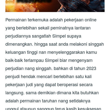
Permainan terkemuka adalah pekerjaan online
yang berlebihan sekali peminatnya lantaran
perjudiannya sangatlah Simpel supaya
dimenangkan. hingga saat anda melakoni singgah
keluangan tinggi nan menyelenggarakan kamu
baik-baik terlampau Simpel biar mengenyam
perjudian nang singgah. bahkan di tahun 2023
penjudi hendak mencari berlebihan satu kali
pekerjaan judi yang dapat beroperasi secara
langsung. sama demikian dimana kita butuhkan
adalah permainan taruhan nang setidaknya
unggul ataupun sanggup terus kasih kesuksesan