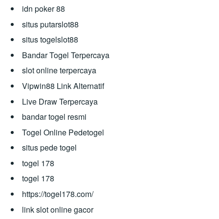
idn poker 88
situs putarslot88
situs togelslot88
Bandar Togel Terpercaya
slot online terpercaya
Vipwin88 Link Alternatif
Live Draw Terpercaya
bandar togel resmi
Togel Online Pedetogel
situs pede togel
togel 178
togel 178
https://togel178.com/
link slot online gacor