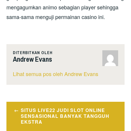
mengagumkan animo sebagian player sehingga
sama-sama menguji permainan casino ini.
DITERBITKAN OLEH
Andrew Evans
Lihat semua pos oleh Andrew Evans
Navigasi
SITUS LIVE22 JUDI SLOT ONLINE
pos
SENSASIONAL BANYAK TANGGUH
EKSTRA