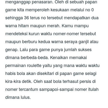
menganggap penasaran. Oleh di sebuah papan
game kita memperoleh kesukaan melalui no 0
sehingga 36 terus no tersebut mendapatkan dua
warna hitam maupun merah. Kamu mampu
mendeteksi kurun waktu nomer-nomer tersebut
maupun berburu kedua warna seraya ganjil atau
genap. Lalu para game punya jumlah sukses
dimana berbeda-beda. Kenaikan memakai
permainan roulette yaitu yang mana waktu waktu
habis bola akan disekitari di papan game selagi
kira-kira detik. Oleh saat bola terhasut persis di
nomer tercantum sampapoi-sampai nomer itulah
dimana lulus.