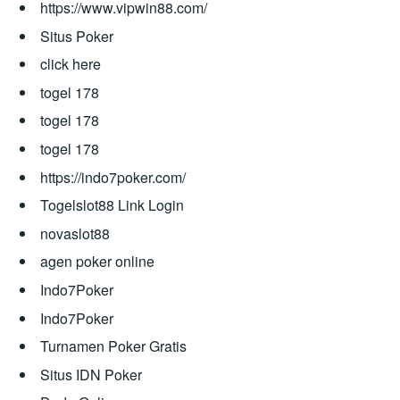
https://www.vipwin88.com/
Situs Poker
click here
togel 178
togel 178
togel 178
https://indo7poker.com/
Togelslot88 Link Login
novaslot88
agen poker online
Indo7Poker
Indo7Poker
Turnamen Poker Gratis
Situs IDN Poker