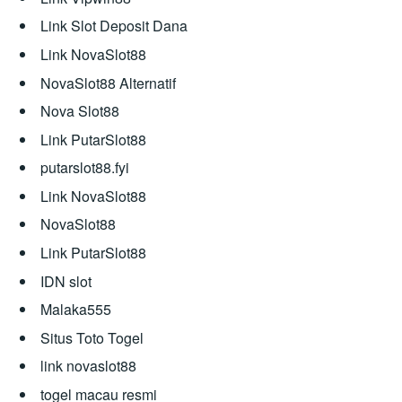
Link Slot Deposit Dana
Link NovaSlot88
NovaSlot88 Alternatif
Nova Slot88
Link PutarSlot88
putarslot88.fyi
Link NovaSlot88
NovaSlot88
Link PutarSlot88
IDN slot
Malaka555
Situs Toto Togel
link novaslot88
togel macau resmi