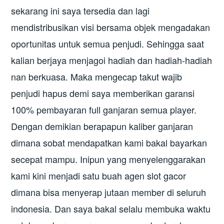
sekarang ini saya tersedia dan lagi
mendistribusikan visi bersama objek mengadakan
oportunitas untuk semua penjudi. Sehingga saat
kalian berjaya menjagoi hadiah dan hadiah-hadiah
nan berkuasa. Maka mengecap takut wajib
penjudi hapus demi saya memberikan garansi
100% pembayaran full ganjaran semua player.
Dengan demikian berapapun kaliber ganjaran
dimana sobat mendapatkan kami bakal bayarkan
secepat mampu. Inipun yang menyelenggarakan
kami kini menjadi satu buah agen slot gacor
dimana bisa menyerap jutaan member di seluruh
indonesia. Dan saya bakal selalu membuka waktu