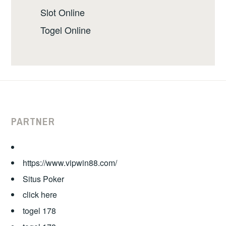
Slot Online
Togel Online
PARTNER
https://www.vipwin88.com/
Situs Poker
click here
togel 178