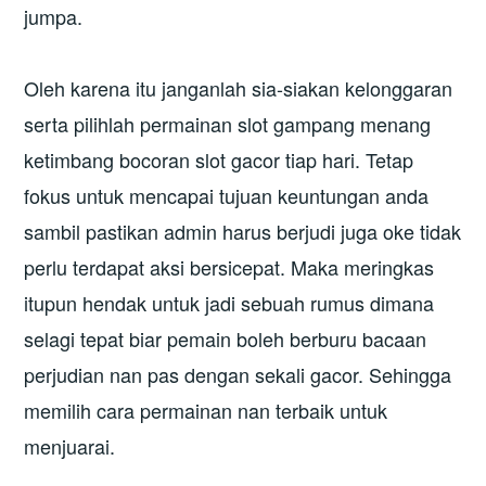
jumpa.
Oleh karena itu janganlah sia-siakan kelonggaran
serta pilihlah permainan slot gampang menang
ketimbang bocoran slot gacor tiap hari. Tetap
fokus untuk mencapai tujuan keuntungan anda
sambil pastikan admin harus berjudi juga oke tidak
perlu terdapat aksi bersicepat. Maka meringkas
itupun hendak untuk jadi sebuah rumus dimana
selagi tepat biar pemain boleh berburu bacaan
perjudian nan pas dengan sekali gacor. Sehingga
memilih cara permainan nan terbaik untuk
menjuarai.