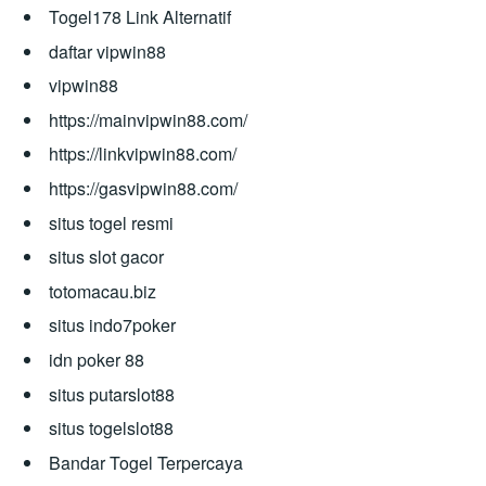
Togel178 Link Alternatif
daftar vipwin88
vipwin88
https://mainvipwin88.com/
https://linkvipwin88.com/
https://gasvipwin88.com/
situs togel resmi
situs slot gacor
totomacau.biz
situs indo7poker
idn poker 88
situs putarslot88
situs togelslot88
Bandar Togel Terpercaya