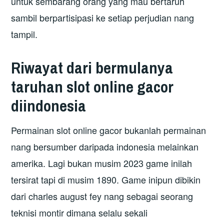
untuk sembarang orang yang mau bertaruh
sambil berpartisipasi ke setiap perjudian nang
tampil.
Riwayat dari bermulanya
taruhan slot online gacor
diindonesia
Permainan slot online gacor bukanlah permainan
nang bersumber daripada indonesia melainkan
amerika. Lagi bukan musim 2023 game inilah
tersirat tapi di musim 1890. Game inipun dibikin
dari charles august fey nang sebagai seorang
teknisi montir dimana selalu sekali