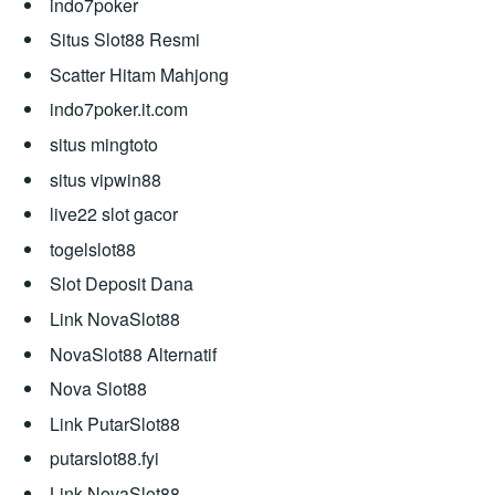
indo7poker
Situs Slot88 Resmi
Scatter Hitam Mahjong
indo7poker.it.com
situs mingtoto
situs vipwin88
live22 slot gacor
togelslot88
Slot Deposit Dana
Link NovaSlot88
NovaSlot88 Alternatif
Nova Slot88
Link PutarSlot88
putarslot88.fyi
Link NovaSlot88