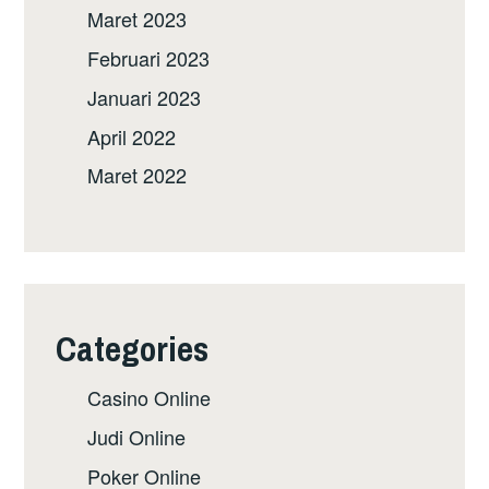
Maret 2023
Februari 2023
Januari 2023
April 2022
Maret 2022
Categories
Casino Online
Judi Online
Poker Online