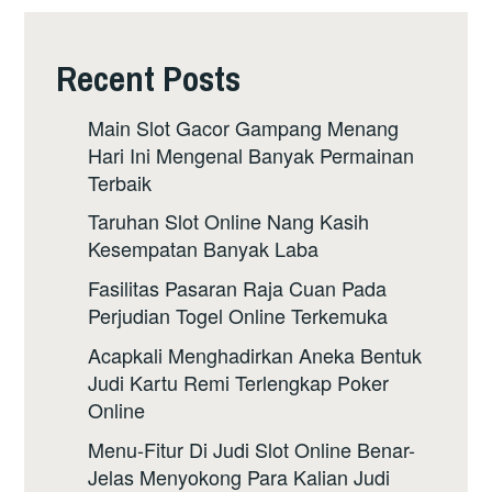
Recent Posts
Main Slot Gacor Gampang Menang
Hari Ini Mengenal Banyak Permainan
Terbaik
Taruhan Slot Online Nang Kasih
Kesempatan Banyak Laba
Fasilitas Pasaran Raja Cuan Pada
Perjudian Togel Online Terkemuka
Acapkali Menghadirkan Aneka Bentuk
Judi Kartu Remi Terlengkap Poker
Online
Menu-Fitur Di Judi Slot Online Benar-
Jelas Menyokong Para Kalian Judi